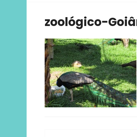
viver ex
zoológico-Goiâ