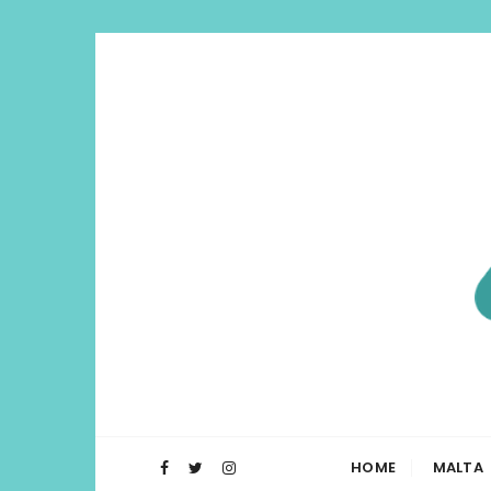
Di Lua | I
O Blog Di Lua te ajuda a planejar t
HOME
MALTA