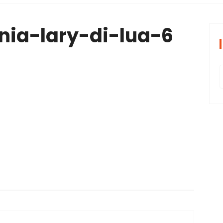
periências tran
nia-lary-di-lua-6