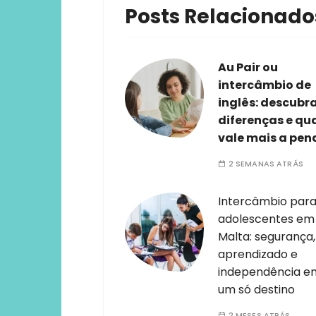
Posts Relacionado
Au Pair ou
intercâmbio de
inglês: descubr
diferenças e qu
vale mais a pen
2 SEMANAS ATRÁS
Intercâmbio par
adolescentes em
Malta: segurança,
aprendizado e
independência e
um só destino
2 MESES ATRÁS