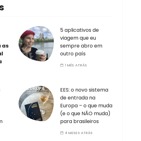
s
5 aplicativos de
viagem que eu
a as
sempre abro em
al
outro país
a
1 MÊS ATRÁS
a
EES: o novo sistema
de entrada na
Europa – o que muda
(e o que NÃO muda)
m
para brasileiros
4 MESES ATRÁS