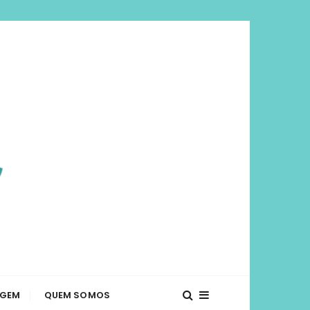
viajar mais e
té o que fazer em diversos lugares. Dicas de
AGEM
QUEM SOMOS