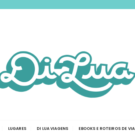
nspirando você a 
odas as etapas de sua viagem, desde a tirar passaporte a
Viagem e Roteiros
LUGARES
DI LUA VIAGENS
EBOOKS E ROTEIROS DE VI