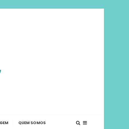
viajar mais e
té o que fazer em diversos lugares. Dicas de
AGEM
QUEM SOMOS