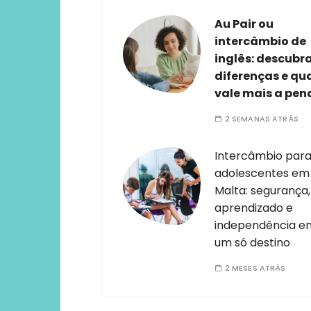
Au Pair ou
intercâmbio de
inglês: descubr
diferenças e qu
vale mais a pen
2 SEMANAS ATRÁS
Intercâmbio par
adolescentes em
Malta: segurança,
aprendizado e
independência e
um só destino
2 MESES ATRÁS