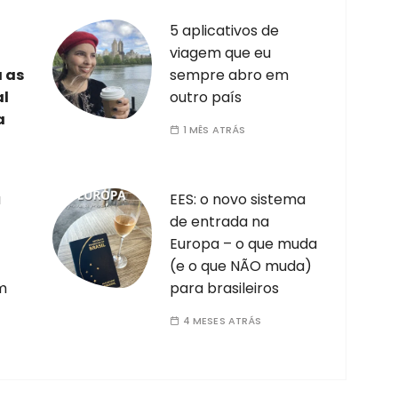
5 aplicativos de
viagem que eu
a as
sempre abro em
al
outro país
a
1 MÊS ATRÁS
a
EES: o novo sistema
de entrada na
Europa – o que muda
(e o que NÃO muda)
m
para brasileiros
4 MESES ATRÁS