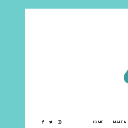
Di Lua | I
O Blog Di Lua te ajuda a planejar t
HOME
MALTA