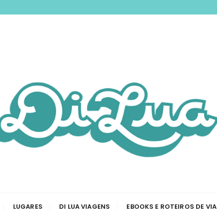
nspirando você a 
odas as etapas de sua viagem, desde a tirar passaporte a
Viagem e Roteiros
LUGARES
DI LUA VIAGENS
EBOOKS E ROTEIROS DE VI