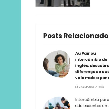
Posts Relacionado
Au Pair ou
intercâmbio de
inglês: descubr
diferenças e qu
vale mais a pen
2 SEMANAS ATRÁS
Intercâmbio par
adolescentes em