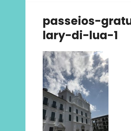
viver ex
passeios-grat
lary-di-lua-1