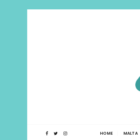
Di Lua | I
O Blog Di Lua te ajuda a planejar t
HOME
MALTA