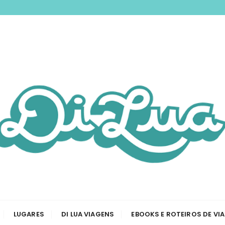
nspirando você a 
odas as etapas de sua viagem, desde a tirar passaporte a
Viagem e Roteiros
LUGARES
DI LUA VIAGENS
EBOOKS E ROTEIROS DE VI