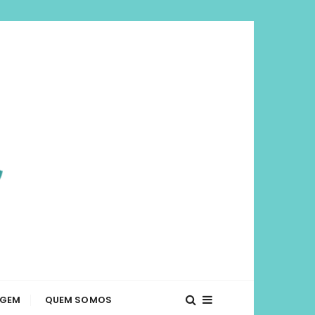
viajar mais e
té o que fazer em diversos lugares. Dicas de
AGEM
QUEM SOMOS