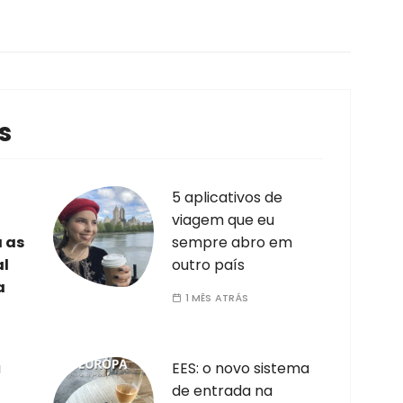
s
5 aplicativos de
viagem que eu
a as
sempre abro em
al
outro país
a
1 MÊS ATRÁS
a
EES: o novo sistema
de entrada na