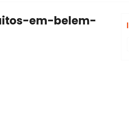
periências tran
uitos-em-belem-