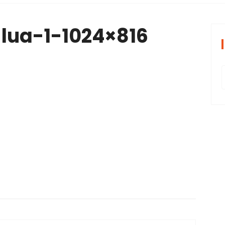
periências tran
-lua-1-1024×816