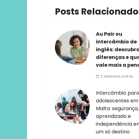
Posts Relacionado
Au Pair ou
intercâmbio de
inglês: descubr
diferenças e qu
vale mais a pen
2 SEMANAS ATRÁS
Intercâmbio par
adolescentes em
Malta: segurança,
aprendizado e
independência e
um só destino