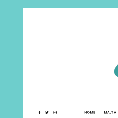
Di Lua | I
O Blog Di Lua te ajuda a planejar t
HOME
MALTA