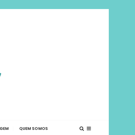
viajar mais e
té o que fazer em diversos lugares. Dicas de
AGEM
QUEM SOMOS