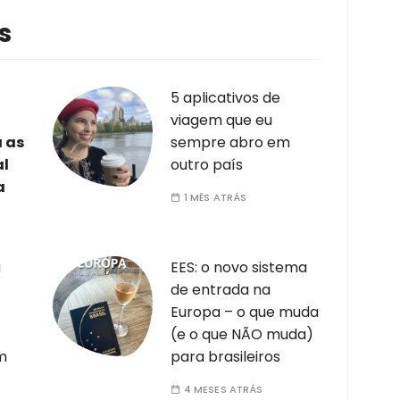
s
5 aplicativos de
viagem que eu
a as
sempre abro em
al
outro país
a
1 MÊS ATRÁS
a
EES: o novo sistema
de entrada na
Europa – o que muda
(e o que NÃO muda)
m
para brasileiros
4 MESES ATRÁS