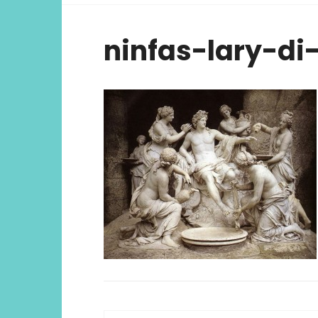
viver ex
ninfas-lary-di