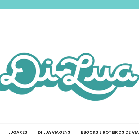
nspirando você a 
odas as etapas de sua viagem, desde a tirar passaporte a
Viagem e Roteiros
LUGARES
DI LUA VIAGENS
EBOOKS E ROTEIROS DE VI