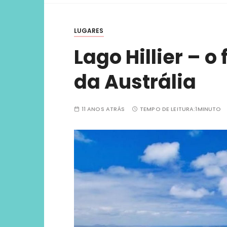
viver ex
LUGARES
Lago Hillier – o
da Austrália
11 ANOS ATRÁS
TEMPO DE LEITURA:
1MINUTO