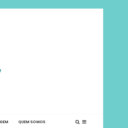
viajar mais e
té o que fazer em diversos lugares. Dicas de
AGEM
QUEM SOMOS