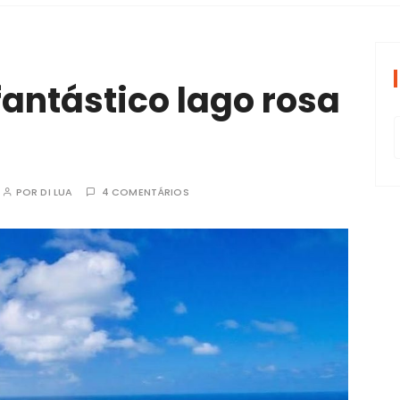
periências tran
 fantástico lago rosa
POR
DI LUA
4 COMENTÁRIOS