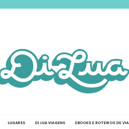
nspirando você a 
odas as etapas de sua viagem, desde a tirar passaporte a
Viagem e Roteiros
LUGARES
DI LUA VIAGENS
EBOOKS E ROTEIROS DE VI