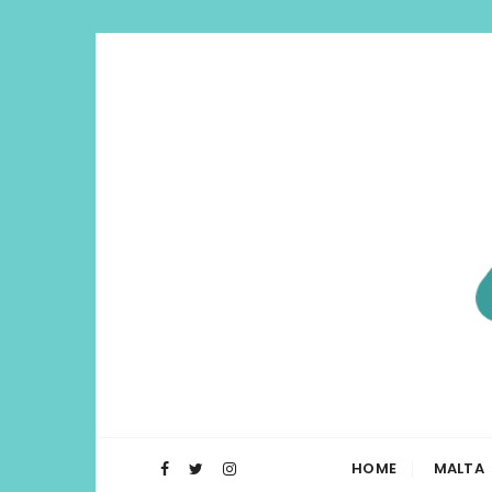
Di Lua | I
O Blog Di Lua te ajuda a planejar t
HOME
MALTA