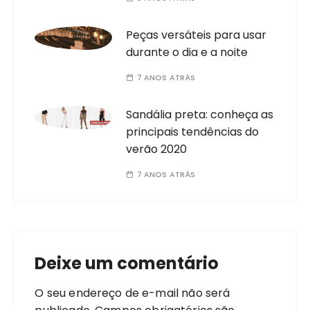
Posts Relacionados
Óticas Blue: como escolher
os óculos de sol ideal?
5 ANOS ATRÁS
Saídas de praia Marétoa
são peças essenciais na
mala de viagem para a
praia
5 ANOS ATRÁS
Peças versáteis para usar