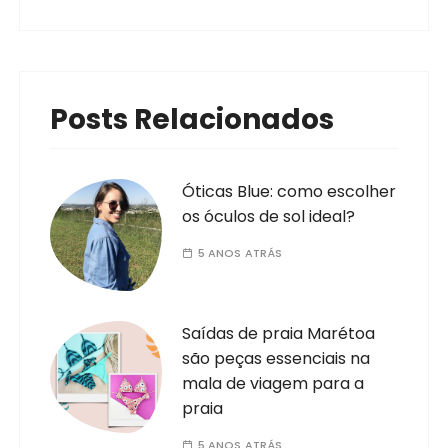
Minha mãe e minha amiga Thaisy
Goiânia
Moda
POST ANTERIOR
Clássicos: Gremlins (1984)
PRÓXIMO POST
Diário de Viagem: O que fazer em Porto
Seguro?