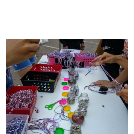
Fui conferir o evento, que ocorreu no Parque
Flamboyant, e adorei. Música boa, ambiente legal
além de: esmaltação, consultoria de estilo,
champanhe, fotos e , claro, a coleção Verão 2015
da C&A que está incrível. Tecidos fluídos, renda e
estampas tropicais são as apostas da marca.