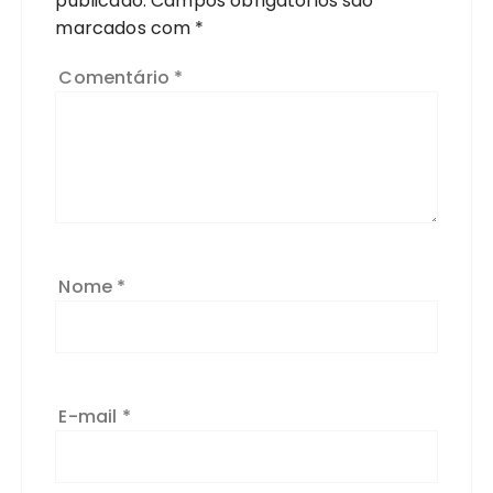
durante o dia e a noite
7 ANOS ATRÁS
Sandália preta: conheça as
principais tendências do
verão 2020
7 ANOS ATRÁS
Deixe um comentário
O seu endereço de e-mail não será
publicado.
Campos obrigatórios são
marcados com
*