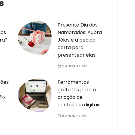
s
Presente Dia dos
dos
Namorados: Aubra
ra?
Jóias é a pedida
certa para
presentear elas
5 ANOS ATRÁS
ções
Ferramentas
,
gratuitas para a
lix
criação de
conteúdos digitais
6 ANOS ATRÁS