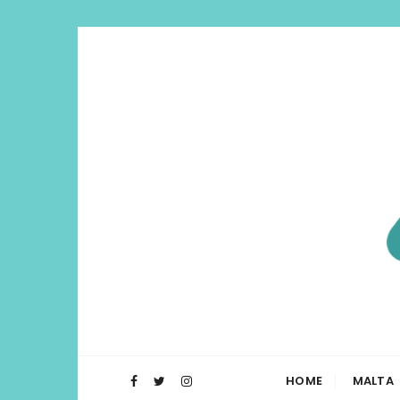
Di Lua | I
O Blog Di Lua te ajuda a planejar t
HOME
MALTA