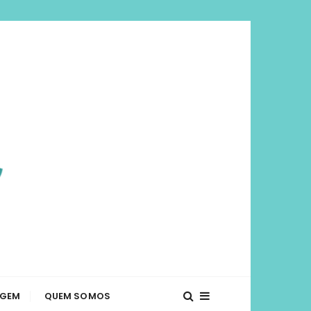
viajar mais e
té o que fazer em diversos lugares. Dicas de
AGEM
QUEM SOMOS