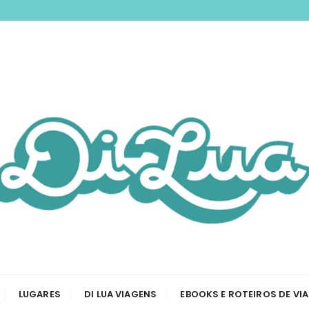
nspirando você a 
odas as etapas de sua viagem, desde a tirar passaporte a
Viagem e Roteiros
LUGARES
DI LUA VIAGENS
EBOOKS E ROTEIROS DE VI