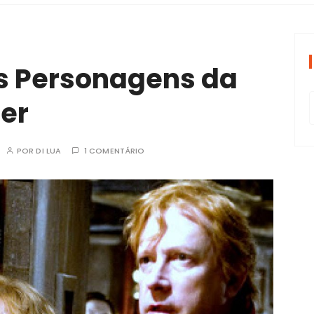
periências tran
es Personagens da
ter
POR
DI LUA
1 COMENTÁRIO