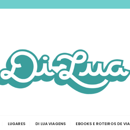
nspirando você a 
odas as etapas de sua viagem, desde a tirar passaporte a
Viagem e Roteiros
LUGARES
DI LUA VIAGENS
EBOOKS E ROTEIROS DE VI