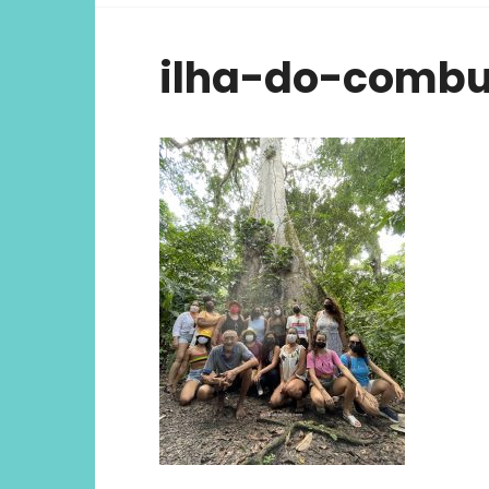
viver ex
ilha-do-combu