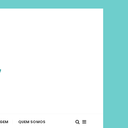
viajar mais e
té o que fazer em diversos lugares. Dicas de
AGEM
QUEM SOMOS