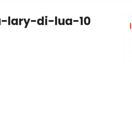
periências tran
-lary-di-lua-10