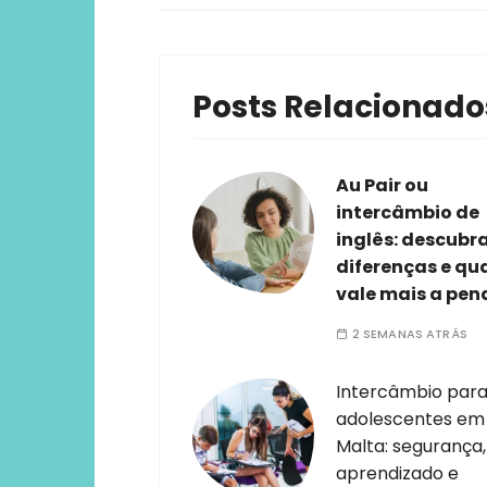
Posts Relacionado
Au Pair ou
intercâmbio de
inglês: descubr
diferenças e qu
vale mais a pen
2 SEMANAS ATRÁS
Intercâmbio par
adolescentes em
Malta: segurança,
aprendizado e