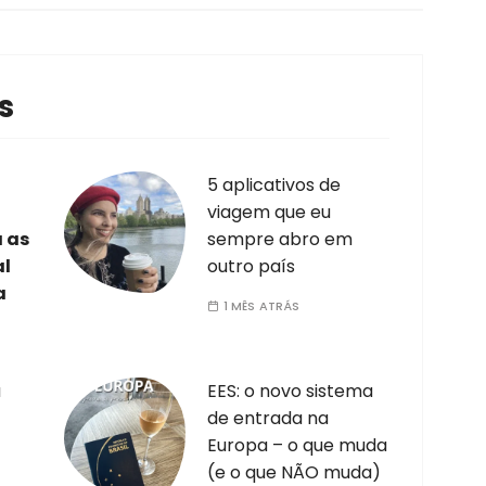
s
5 aplicativos de
viagem que eu
a as
sempre abro em
al
outro país
a
1 MÊS ATRÁS
a
EES: o novo sistema
de entrada na
Europa – o que muda
(e o que NÃO muda)