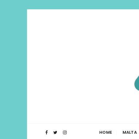
Di Lua | I
O Blog Di Lua te ajuda a planejar t
HOME
MALTA