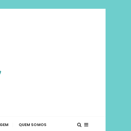
viajar mais e
té o que fazer em diversos lugares. Dicas de
AGEM
QUEM SOMOS