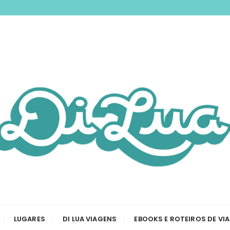
nspirando você a 
odas as etapas de sua viagem, desde a tirar passaporte a
Viagem e Roteiros
LUGARES
DI LUA VIAGENS
EBOOKS E ROTEIROS DE VI