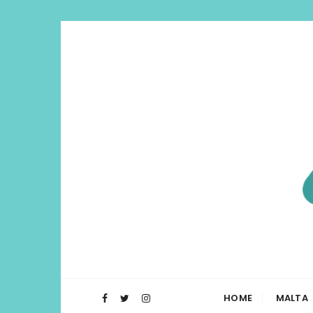
Di Lua | I
O Blog Di Lua te ajuda a planejar t
HOME
MALTA