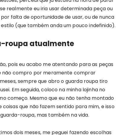
stões, percebi que já estava na hora de parar
e realmente eu iria usar determinada peça ou
 por falta de oportunidade de usar, ou de nunca
stilo (que também anda um pouco indefinido).
a-roupa atualmente
ão, pois eu acabo me atentando para as peças
, e não compro por meramente comprar
 meses, sempre que abro o guarda roupa tiro
sei. Em seguida, coloco na minha lojinha no
ótimo começo. Mesmo que eu não tenha montado
 coisas que não fazem sentido para mim, e isso
 guarda-roupa, mas também na vida.
últimos dois meses, me peguei fazendo escolhas