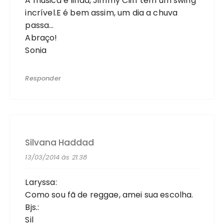
A música é linda, Jimmy Cliff tem um swing
incrível.E é bem assim, um dia a chuva
passa…
Abraço!
Sonia
Responder
Silvana Haddad
13/03/2014 às 21:38
Laryssa:
Como sou fã de reggae, amei sua escolha.
Bjs.:
Sil