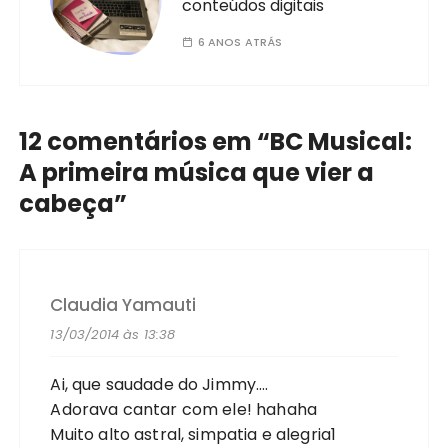
conteúdos digitais
6 ANOS ATRÁS
12 comentários em “
BC Musical:
A primeira música que vier a
cabeça
”
Claudia Yamauti
13/03/2014 às 13:38
Ai, que saudade do Jimmy….
Adorava cantar com ele! hahaha
Muito alto astral, simpatia e alegria1