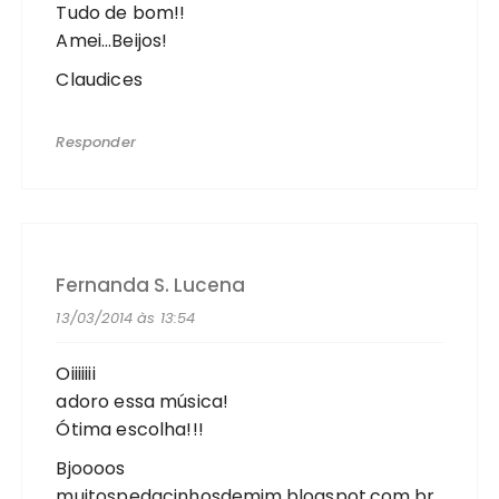
Tudo de bom!!
Amei…Beijos!
Claudices
Responder
Fernanda S. Lucena
13/03/2014 às 13:54
Oiiiiiii
adoro essa música!
Ótima escolha!!!
Bjoooos
muitospedacinhosdemim.blogspot.com.br