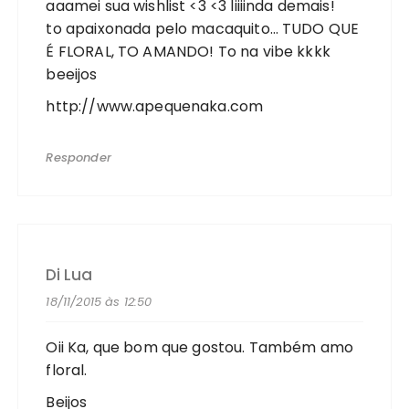
aaamei sua wishlist <3 <3 liiiinda demais!
to apaixonada pelo macaquito… TUDO QUE
É FLORAL, TO AMANDO! To na vibe kkkk
beeijos
http://www.apequenaka.com
Responder
Di Lua
18/11/2015 às 12:50
Oii Ka, que bom que gostou. Também amo
floral.
Beijos