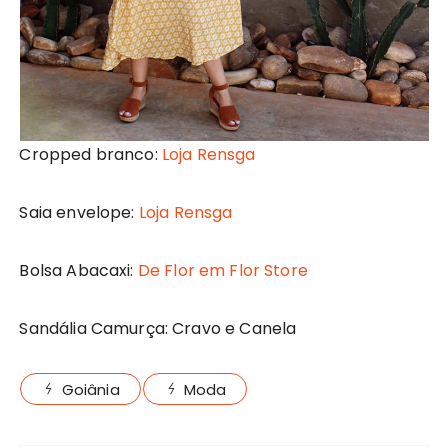
Cropped branco:
Loja Rensga
Saia envelope:
Loja Rensga
Bolsa Abacaxi:
De Flor em Flor Store
Sandália Camurça: Cravo e Canela
Goiânia
Moda