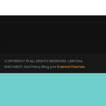
COPYRIGHT © ALL RIGHTS RESERVED. LARYSSA
MACHADO GuCherry Blog por
Everestthemes