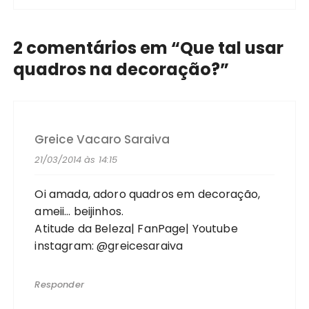
2 comentários em “
Que tal usar
quadros na decoração?
”
Greice Vacaro Saraiva
21/03/2014 às 14:15
Oi amada, adoro quadros em decoração,
ameii… beijinhos.
Atitude da Beleza
|
FanPage
|
Youtube
instagram: @greicesaraiva
Responder