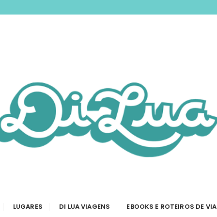
nspirando você a 
odas as etapas de sua viagem, desde a tirar passaporte a
Viagem e Roteiros
LUGARES
DI LUA VIAGENS
EBOOKS E ROTEIROS DE VI