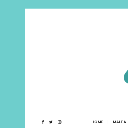
Di Lua | I
O Blog Di Lua te ajuda a planejar t
HOME
MALTA