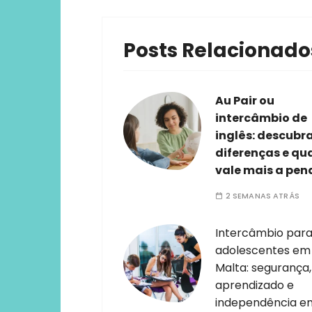
Posts Relacionado
Au Pair ou
intercâmbio de
inglês: descubr
diferenças e qu
vale mais a pen
2 SEMANAS ATRÁS
Intercâmbio par
adolescentes em
Malta: segurança,
aprendizado e
independência e