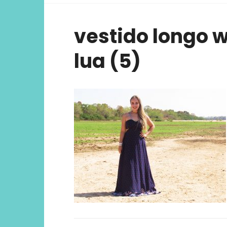
viver ex
vestido longo w
lua (5)