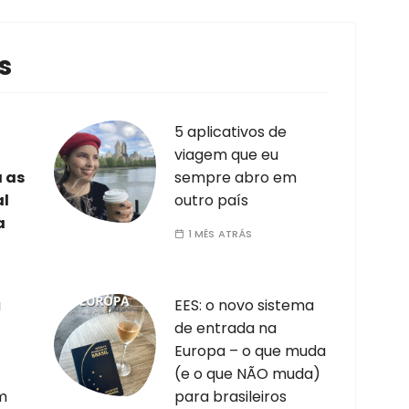
s
5 aplicativos de
viagem que eu
a as
sempre abro em
al
outro país
a
1 MÊS ATRÁS
a
EES: o novo sistema
de entrada na
Europa – o que muda
(e o que NÃO muda)
m
para brasileiros