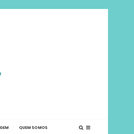
viajar mais e
té o que fazer em diversos lugares. Dicas de
AGEM
QUEM SOMOS