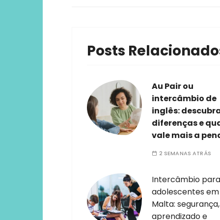
Posts Relacionado
Au Pair ou
intercâmbio de
inglês: descubr
diferenças e qu
vale mais a pen
2 SEMANAS ATRÁS
Intercâmbio par
adolescentes em
Malta: segurança,
aprendizado e