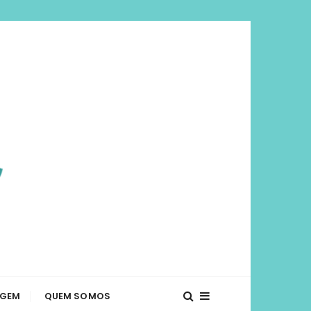
viajar mais e
té o que fazer em diversos lugares. Dicas de
AGEM
QUEM SOMOS