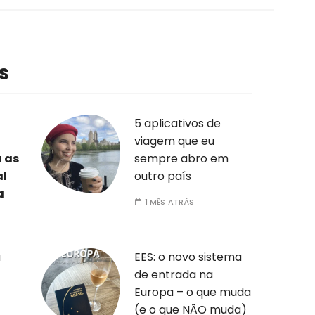
s
5 aplicativos de
viagem que eu
a as
sempre abro em
al
outro país
a
1 MÊS ATRÁS
a
EES: o novo sistema
de entrada na
Europa – o que muda
(e o que NÃO muda)