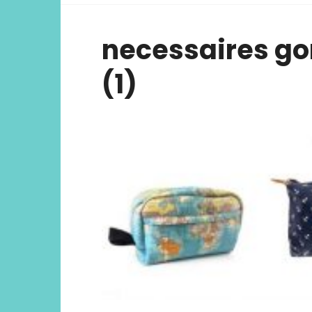
viver ex
necessaires gor
(1)