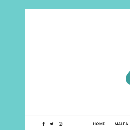
Di Lua | I
O Blog Di Lua te ajuda a planejar t
HOME
MALTA