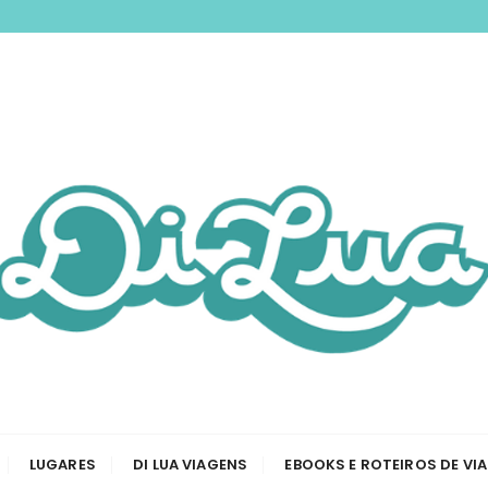
nspirando você a 
odas as etapas de sua viagem, desde a tirar passaporte a
Viagem e Roteiros
LUGARES
DI LUA VIAGENS
EBOOKS E ROTEIROS DE VI