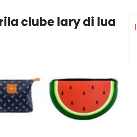
periências tran
ila clube lary di lua