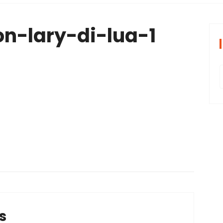
periências tran
n-lary-di-lua-1
s