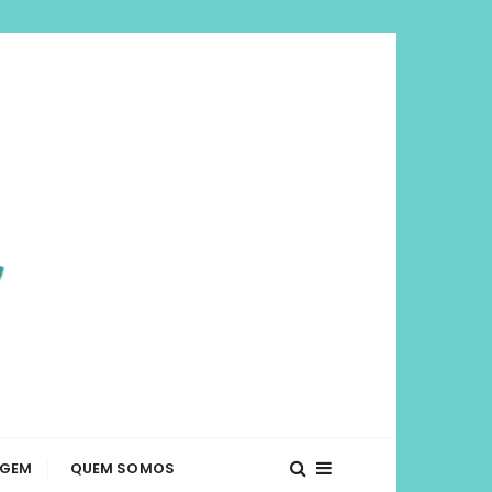
viajar mais e
té o que fazer em diversos lugares. Dicas de
AGEM
QUEM SOMOS