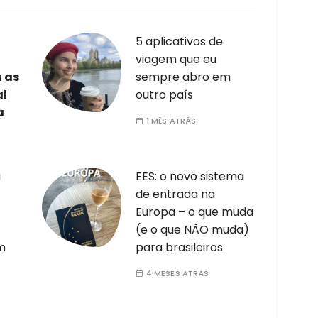
5 aplicativos de
viagem que eu
a as
sempre abro em
al
outro país
a
1 MÊS ATRÁS
a
EES: o novo sistema
de entrada na
Europa – o que muda
(e o que NÃO muda)
m
para brasileiros
4 MESES ATRÁS