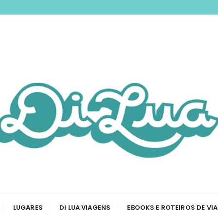
nspirando você a 
odas as etapas de sua viagem, desde a tirar passaporte a
Viagem e Roteiros
LUGARES
DI LUA VIAGENS
EBOOKS E ROTEIROS DE VI