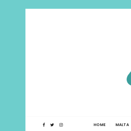
Di Lua | I
O Blog Di Lua te ajuda a planejar t
HOME
MALTA