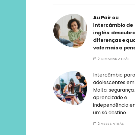
Au Pair ou
intercâmbio de
inglês: descubr
diferenças e qu
vale mais a pen
2 SEMANAS ATRÁS
Intercâmbio par
adolescentes em
Malta: segurança,
aprendizado e
independência e
um só destino
2 MESES ATRÁS