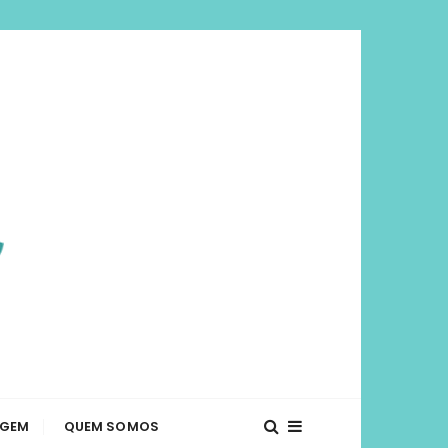
viajar mais e
té o que fazer em diversos lugares. Dicas de
AGEM
QUEM SOMOS