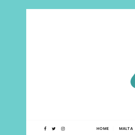
Di Lua | I
O Blog Di Lua te ajuda a planejar t
HOME
MALTA