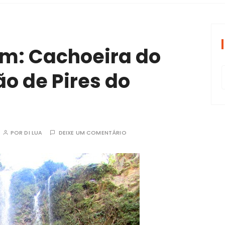
periências tran
em: Cachoeira do
o de Pires do
POR
DI LUA
DEIXE UM COMENTÁRIO