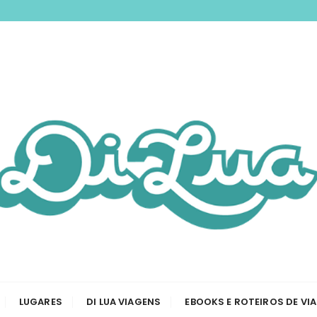
nspirando você a 
odas as etapas de sua viagem, desde a tirar passaporte a
Viagem e Roteiros
LUGARES
DI LUA VIAGENS
EBOOKS E ROTEIROS DE VI