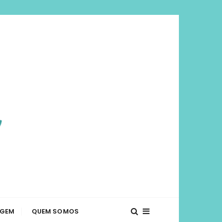
viajar mais e
té o que fazer em diversos lugares. Dicas de
AGEM
QUEM SOMOS