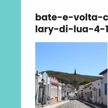
viver ex
bate-e-volta-
lary-di-lua-4-