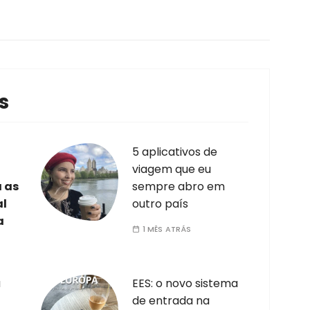
s
5 aplicativos de
viagem que eu
a as
sempre abro em
al
outro país
a
1 MÊS ATRÁS
a
EES: o novo sistema
de entrada na