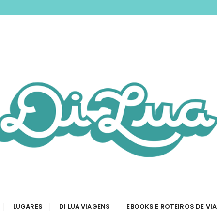
nspirando você a 
odas as etapas de sua viagem, desde a tirar passaporte a
Viagem e Roteiros
LUGARES
DI LUA VIAGENS
EBOOKS E ROTEIROS DE VI