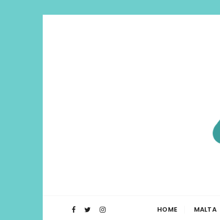
Di Lua | I
O Blog Di Lua te ajuda a planejar t
HOME
MALTA