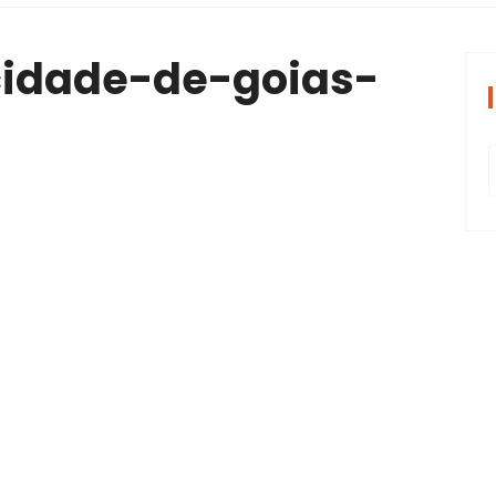
periências tran
cidade-de-goias-
1