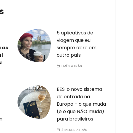
s
5 aplicativos de
viagem que eu
a as
sempre abro em
al
outro país
a
1 MÊS ATRÁS
a
EES: o novo sistema
de entrada na
Europa – o que muda
(e o que NÃO muda)
m
para brasileiros
4 MESES ATRÁS