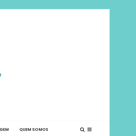
viajar mais e
té o que fazer em diversos lugares. Dicas de
AGEM
QUEM SOMOS