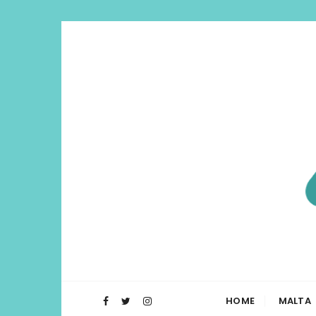
Di Lua | I
O Blog Di Lua te ajuda a planejar t
HOME
MALTA