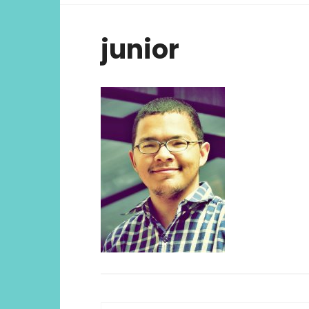
viver ex
junior