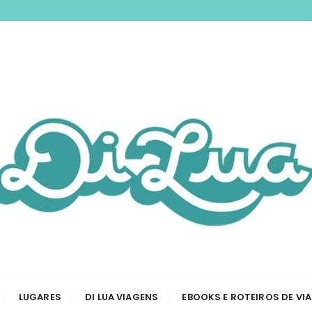
nspirando você a 
odas as etapas de sua viagem, desde a tirar passaporte a
Viagem e Roteiros
LUGARES
DI LUA VIAGENS
EBOOKS E ROTEIROS DE VI